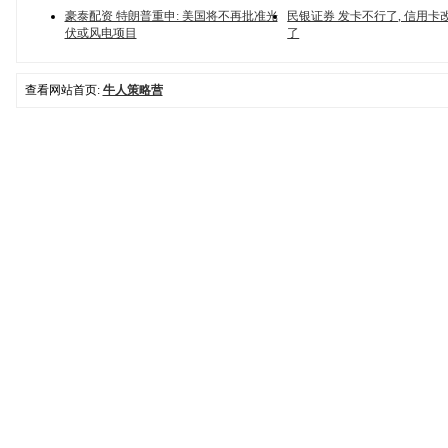
豪泰配资 特朗普重申: 美国将不再批准光
民银证券 发卡不行了, 信用卡
伏或风电项目
了
查看网站首页:
牛人策略营