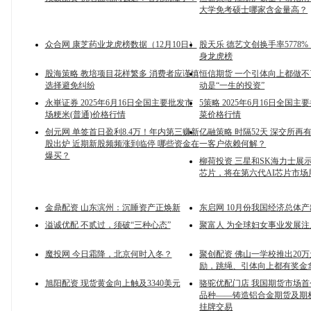
大学免考硕士哪家含金量高？
众合网 康芝药业龙虎榜数据（12月10日）
股天乐 德艺文创换手率5778
身龙虎榜
股海策略 教培项目花样繁多 消费者应谨慎
恒信期货 一个引体向上都做
选择避免纠纷
动是“一生的投资”
永崋证券 2025年6月16日全国主要批发市
5策略 2025年6月16日全国
场粳米(普通)价格行情
菜价格行情
创元网 单签首日盈利8.4万！年内第三赚新
亿融策略 时隔52天 深交所再有
股出炉 近期新股频频涨到临停 哪些资金在
一客户依赖何解？
爆买？
柳荷投资 三星和SK海力士展示
芯片，将在第六代AI芯片市场
金鼎配资 山东滨州：沉睡资产正焕新
东启网 10月份我国经济总体
溢诚优配 不贰过，须破“三种心态”
聚富人 为全球妇女事业发展
魔投网 今日霜降，北京何时入冬？
聚创配资 佛山一学校推出20
励，跳绳、引体向上都有奖金
旭阳配资 现货黄金向上触及3340美元
骆驼优配门店 我国期货市场
品种——铸造铝合金期货及期
挂牌交易