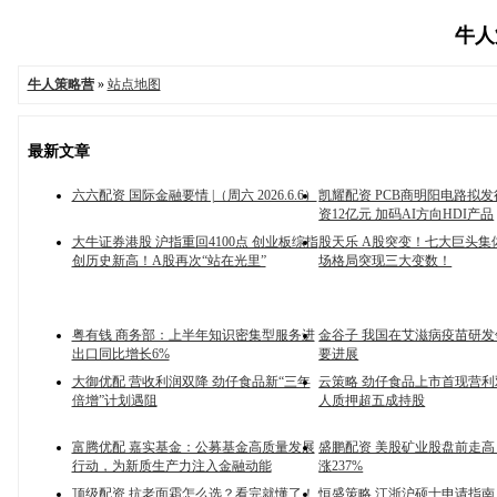
牛人策
牛人策略营
»
站点地图
最新文章
六六配资 国际金融要情 |（周六 2026.6.6）
凯耀配资 PCB商明阳电路拟
资12亿元 加码AI方向HDI产品
大牛证券港股 沪指重回4100点 创业板综指
股天乐 A股突变！七大巨头集
创历史新高！A股再次“站在光里”
场格局突现三大变数！
粤有钱 商务部：上半年知识密集型服务进
金谷子 我国在艾滋病疫苗研
出口同比增长6%
要进展
大御优配 营收利润双降 劲仔食品新“三年
云策略 劲仔食品上市首现营
倍增”计划遇阻
人质押超五成持股
富腾优配 嘉实基金：公募基金高质量发展
盛鹏配资 美股矿业股盘前走
行动，为新质生产力注入金融动能
涨237%
顶级配资 抗老面霜怎么选？看完就懂了！
恒盛策略 江浙沪硕士申请指