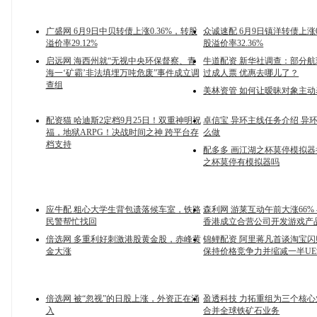
广盛网 6月9日中贝转债上涨0.36%，转股
众诚速配 6月9日镇洋转债上涨0
溢价率29.12%
股溢价率32.36%
启远网 海西州就“无视中央环保督察、青
牛道配资 新华社调查：部分
海一‘矿霸’非法填埋万吨危废”事件成立调
过成人票 优惠去哪儿了？
查组
美林资管 如何让暧昧对象主动
配资猫 哈迪斯2定档9月25日！双重神明祝
卓信宝 异环主线任务介绍 异
福，地狱ARPG！决战时间之神 跨平台存
么做
档支持
配多多 画江湖之杯莫停模拟器
之杯莫停有模拟器吗
应牛配 粗心大学生背包遗落候车室，铁路
森利网 游莱互动午前大涨66%
民警帮忙找回
香港成立合营公司开发游戏产
倍选网 多重利好刺激港股黄金股，赤峰黄
锦鲤配资 阿里蒋凡首谈淘宝
金大涨
保持价格竞争力并缩减一半U
倍选网 被“忽视”的日股上涨，外资正在涌
盈透科技 力拓重组为三个核
入
合并全球铁矿石业务